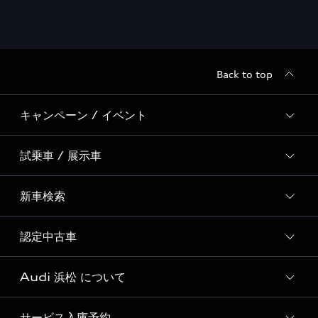
Back to top
キャンペーン / イベント
試乗車 / 展示車
全国統一イベント
ディーラー独自イベント
新車検索
試乗予約
試乗車・展示車一覧
認定中古車
新車検索
Audi 浜松 について
Audi認定中古車検索
サービス入庫予約