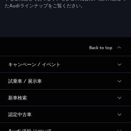
たAudiラインナップをご覧ください。
Back to top
キャンペーン / イベント
試乗車 / 展示車
全国統一イベント
ディーラー独自イベント
新車検索
試乗予約
試乗車・展示車一覧
認定中古車
新車検索