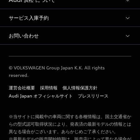
Audi 浜松 について
Audi認定中古車検索
サービス入庫予約
Audi 浜松 店舗情報
Audi Approved Automobile 浜松 店舗情報
お問い合わせ
Audi 浜松 サービス入庫予約
Audi 浜松 運営会社概要
各種お問い合わせ
© VOLKSWAGEN Group Japan K.K. All rights
reserved.
運営会社概要
採用情報
個人情報保護方針
Audi Japan オフィシャルサイト
プレスリリース
※当サイトに掲載中の車両に関する各種情報は、国土交通省か
らの型式認可取得状況により、発表済の最新モデルの情報とは
異なる場合がございます。あらかじめご了承ください。
※最新モデルの販売開始時期は、販売店によって異なる場合が